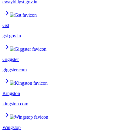
ewaybillgst.gov.in
Gst
gst.gov.in
Giggster
giggster.com
Kingston
kingston.com
Wingstop