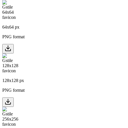
64
x
64
px
PNG format
128
x
128
px
PNG format