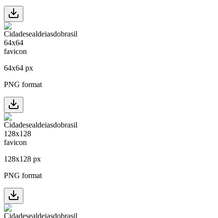
64
x
64
px
PNG format
128
x
128
px
PNG format