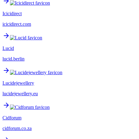
Icicidirect
icicidirect.com
Lucid
lucid.berlin
Lucidejewellery
lucidejewellery.eu
Cidforum
cidforum.co.za